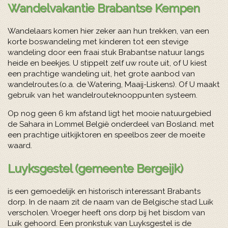
Wandelvakantie Brabantse Kempen
Wandelaars komen hier zeker aan hun trekken, van een
korte boswandeling met kinderen tot een stevige
wandeling door een fraai stuk Brabantse natuur langs
heide en beekjes. U stippelt zelf uw route uit, of U kiest
een prachtige wandeling uit, het grote aanbod van
wandelroutes.(o.a. de Watering, Maaij-Liskens). Of U maakt
gebruik van het wandelrouteknooppunten systeem.
Op nog geen 6 km afstand ligt het mooie natuurgebied
de Sahara in Lommel België onderdeel van Bosland. met
een prachtige uitkijktoren en speelbos zeer de moeite
waard.
Luyksgestel (gemeente Bergeijk)
is een gemoedelijk en historisch interessant Brabants
dorp. In de naam zit de naam van de Belgische stad Luik
verscholen. Vroeger heeft ons dorp bij het bisdom van
Luik gehoord. Een pronkstuk van Luyksgestel is de