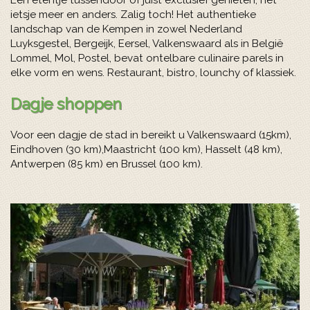
Een etentje tussendoor of juist exclusief genieten, net
ietsje meer en anders. Zalig toch! Het authentieke
landschap van de Kempen in zowel Nederland
Luyksgestel, Bergeijk, Eersel, Valkenswaard als in België
Lommel, Mol, Postel, bevat ontelbare culinaire parels in
elke vorm en wens. Restaurant, bistro, lounchy of klassiek.
Dagje shoppen
Voor een dagje de stad in bereikt u Valkenswaard (15km),
Eindhoven (30 km),Maastricht (100 km), Hasselt (48 km),
Antwerpen (85 km) en Brussel (100 km).