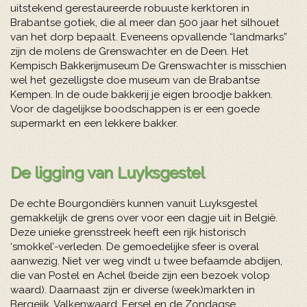
uitstekend gerestaureerde robuuste kerktoren in
Brabantse gotiek, die al meer dan 500 jaar het silhouet
van het dorp bepaalt. Eveneens opvallende “landmarks”
zijn de molens de Grenswachter en de Deen. Het
Kempisch Bakkerijmuseum De Grenswachter is misschien
wel het gezelligste doe museum van de Brabantse
Kempen. In de oude bakkerij je eigen broodje bakken.
Voor de dagelijkse boodschappen is er een goede
supermarkt en een lekkere bakker.
De ligging van Luyksgestel
De echte Bourgondiërs kunnen vanuit Luyksgestel
gemakkelijk de grens over voor een dagje uit in België.
Deze unieke grensstreek heeft een rijk historisch
‘smokkel’-verleden. De gemoedelijke sfeer is overal
aanwezig. Niet ver weg vindt u twee befaamde abdijen,
die van Postel en Achel (beide zijn een bezoek volop
waard). Daarnaast zijn er diverse (week)markten in
Bergeijk, Valkenwaard, Eersel en de Zondagse