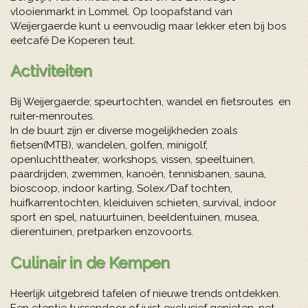
vlooienmarkt in Lommel. Op loopafstand van
Weijergaerde kunt u eenvoudig maar lekker eten bij bos
eetcafé De Koperen teut.
Activiteiten
Bij Weijergaerde; speurtochten, wandel en fietsroutes en
ruiter-menroutes.
In de buurt zijn er diverse mogelijkheden zoals
fietsen(MTB), wandelen, golfen, minigolf,
openluchttheater, workshops, vissen, speeltuinen,
paardrijden, zwemmen, kanoën, tennisbanen, sauna,
bioscoop, indoor karting, Solex/Daf tochten,
huifkarrentochten, kleiduiven schieten, survival, indoor
sport en spel, natuurtuinen, beeldentuinen, musea,
dierentuinen, pretparken enzovoorts.
Culinair in de Kempen
Heerlijk uitgebreid tafelen of nieuwe trends ontdekken.