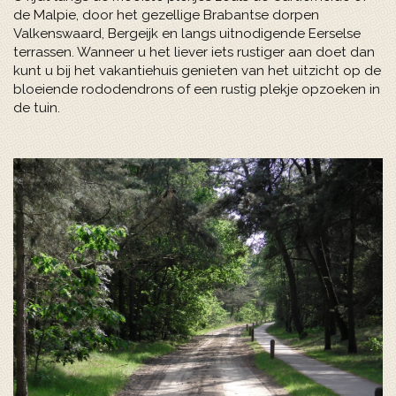
de Malpie, door het gezellige Brabantse dorpen
Valkenswaard, Bergeijk en langs uitnodigende Eerselse
terrassen. Wanneer u het liever iets rustiger aan doet dan
kunt u bij het vakantiehuis genieten van het uitzicht op de
bloeiende rododendrons of een rustig plekje opzoeken in
de tuin.
Next