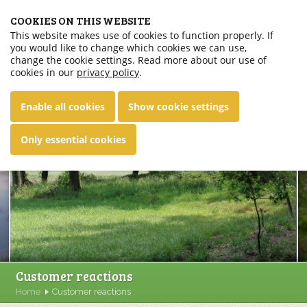
COOKIES ON THIS WEBSITE
This website makes use of cookies to function properly. If
you would like to change which cookies we can use,
English
change the cookie settings. Read more about our use of
cookies in our
privacy policy
.
Enable all cookies
Show cookie settings
Only essential cookies
Customer reactions
Home
Customer reactions