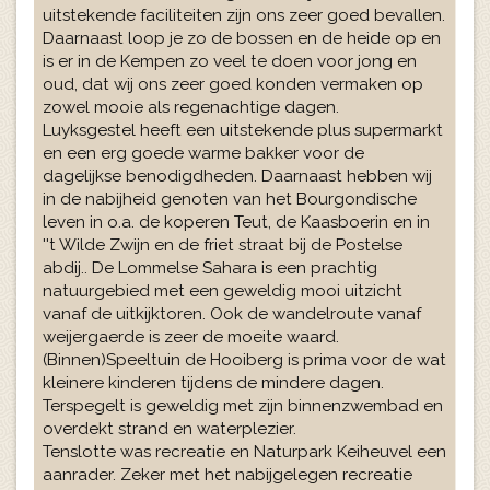
uitstekende faciliteiten zijn ons zeer goed bevallen.
Daarnaast loop je zo de bossen en de heide op en
is er in de Kempen zo veel te doen voor jong en
oud, dat wij ons zeer goed konden vermaken op
zowel mooie als regenachtige dagen.
Luyksgestel heeft een uitstekende plus supermarkt
en een erg goede warme bakker voor de
dagelijkse benodigdheden. Daarnaast hebben wij
in de nabijheid genoten van het Bourgondische
leven in o.a. de koperen Teut, de Kaasboerin en in
''t Wilde Zwijn en de friet straat bij de Postelse
abdij.. De Lommelse Sahara is een prachtig
natuurgebied met een geweldig mooi uitzicht
vanaf de uitkijktoren. Ook de wandelroute vanaf
weijergaerde is zeer de moeite waard.
(Binnen)Speeltuin de Hooiberg is prima voor de wat
kleinere kinderen tijdens de mindere dagen.
Terspegelt is geweldig met zijn binnenzwembad en
overdekt strand en waterplezier.
Tenslotte was recreatie en Naturpark Keiheuvel een
aanrader. Zeker met het nabijgelegen recreatie